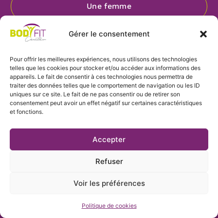
Une femme
Gérer le consentement
Je préfère ne pas me définir
Pour offrir les meilleures expériences, nous utilisons des technologies
telles que les cookies pour stocker et/ou accéder aux informations des
SUIVANT⟶
appareils. Le fait de consentir à ces technologies nous permettra de
traiter des données telles que le comportement de navigation ou les ID
uniques sur ce site. Le fait de ne pas consentir ou de retirer son
consentement peut avoir un effet négatif sur certaines caractéristiques
Mentions légales
et fonctions.
Conditions Générales de Vente
Politique de cookies (UE)
Accepter
©2026 All Rights Reserved - Design by Créaphiz
Refuser
Voir les préférences
Politique de cookies